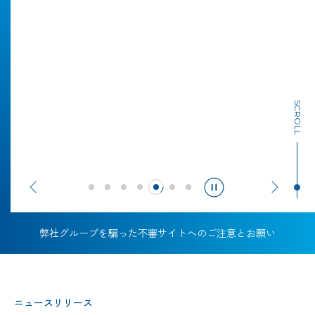
回収するのは、
進化とは、
廃棄物ではなく
小さな改善の積み重ねだ。
未来へのヒント。
SCROLL
1
2
3
4
5
6
7
弊社グループを騙った不審サイトへのご注意とお願い
ニュースリリース