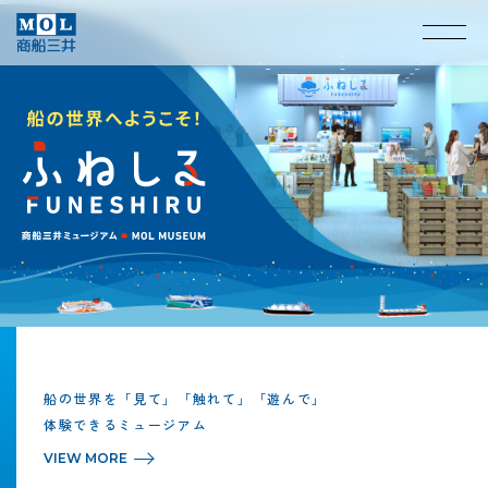
船の世界を「見て」「触れて」「遊んで」
013
012
体験できるミュージアム
VIEW
MORE
マイクロプラスチック回収装置
DarWINプロジェクト