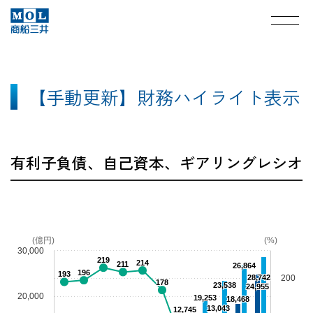
【手動更新】財務ハイライト表示
有利子負債、自己資本、ギアリングレシオ
(億円)
(%)
30,000
219
214
211
26,864
196
193
28,742
200
178
23,538
24,955
20,000
19,253
18,468
13,043
12,745