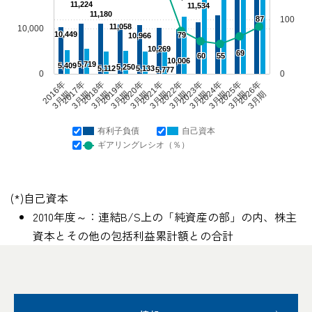
11,224
11,534
11,180
87
100
11,058
10,000
10,449
79
10,966
10,269
69
60
55
10,006
5,719
5,409
5,250
5,112
5,133
5,777
0
0
2016年
2017年
2018年
2019年
2020年
2021年
2022年
2023年
2024年
2025年
2026年
3月期
3月期
3月期
3月期
3月期
3月期
3月期
3月期
3月期
3月期
3月期
有利子負債
自己資本
ギアリングレシオ（％）
(*)自己資本
2010年度～：連結B/S上の「純資産の部」の内、株主
資本とその他の包括利益累計額との合計