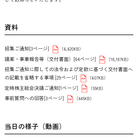
資料
招集ご通知[3ページ]
（6,620KB）
議案・事業報告等（交付書面）[64ページ]
（18,187KB）
招集ご通知に際しての法令および定款に基づく交付書面へ
の記載を省略する事項 [29ページ]
（607KB）
定時株主総会決議ご通知[1ページ]
（55KB）
事前質問への回答[3ページ]
（445KB）
当日の様子（動画）