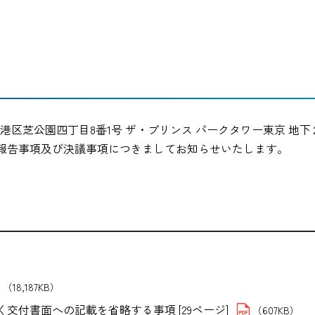
京都港区芝公園四丁目8番1号 ザ・プリンス パークタワー東京 地
報告事項及び決議事項につきましてお知らせいたします。
（18,187KB）
付書面への記載を省略する事項 [29ページ]
（607KB）