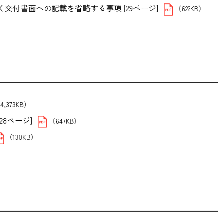
付書面への記載を省略する事項 [29ページ]
（622KB）
）
4,373KB）
8ページ]
（647KB）
（130KB）
B）