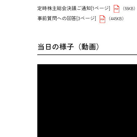
定時株主総会決議ご通知[1ページ]
（55KB
事前質問への回答[3ページ]
（445KB）
当日の様子（動画）