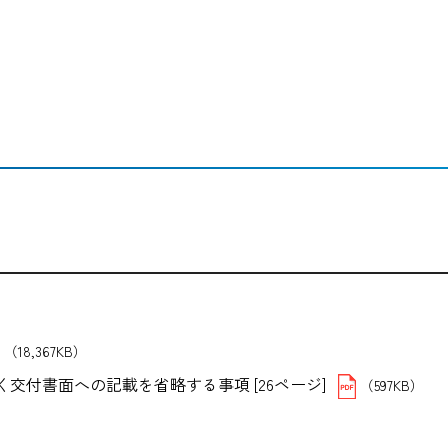
（18,367KB）
付書面への記載を省略する事項 [26ページ]
（597KB）
）