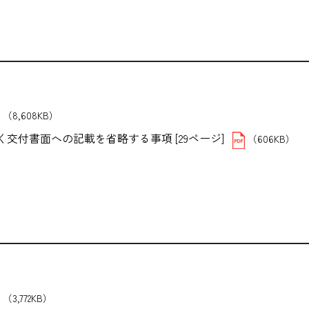
（8,608KB）
付書面への記載を省略する事項 [29ページ]
（606KB）
）
（3,772KB）