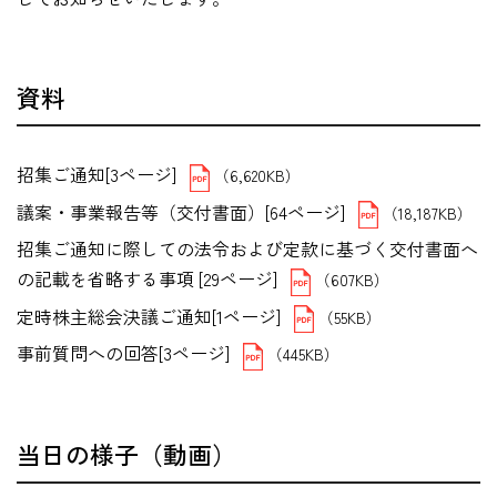
資料
招集ご通知[3ページ]
（6,620KB）
議案・事業報告等（交付書面）[64ページ]
（18,187KB）
招集ご通知に際しての法令および定款に基づく交付書面へ
の記載を省略する事項 [29ページ]
（607KB）
定時株主総会決議ご通知[1ページ]
（55KB）
事前質問への回答[3ページ]
（445KB）
当日の様子（動画）