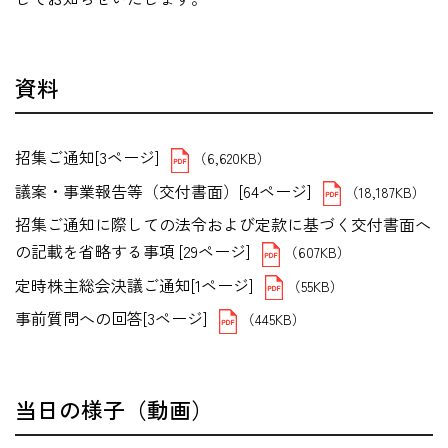
資料
招集ご通知[3ページ]
（6,620KB）
議案・事業報告等（交付書面）[64ページ]
（18,187KB）
招集ご通知に際しての法令および定款に基づく交付書面へ
の記載を省略する事項 [29ページ]
（607KB）
定時株主総会決議ご通知[1ページ]
（55KB）
事前質問への回答[3ページ]
（445KB）
当日の様子（動画）