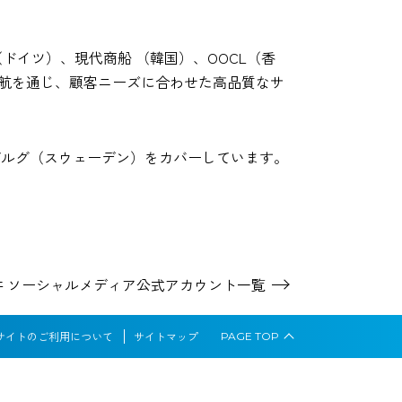
d（ドイツ）、現代商船 （韓国）、OOCL（香
運航を通じ、顧客ニーズに合わせた高品質なサ
センブルグ（スウェーデン）をカバーしています。
井 ソーシャルメディア
公式アカウント一覧
サイトのご利用について
サイトマップ
PAGE
TOP