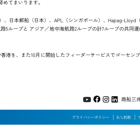
努めてまいります。
）、日本郵船（日本）、APL（シンガポール）、Hapag-Lloy
路5ループと アジア／地中海航路2ループの計7ループの共同
りジェダや香港を、また10月に開始したフィーダーサービスでゴー
商船三
プライバシーポリシー
B/L約款