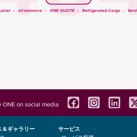
ainer
•
eCommerce
•
ONE QUOTE
•
Refrigerated Cargo
•
Serv
w ONE on social media
ス＆ギャラリー
サービス