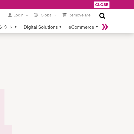
CLOSE
Login
Global
Remove Me
タクト
Digital Solutions
eCommerce
Service Provider Login
4