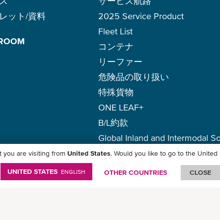
ス
サービス航路
レット/資料
2025 Service Product
Fleet List
 ROOM
コンテナ
リーファー
危険品の取り扱い
特殊貨物
ONE LEAF+
B/L約款
Global Inland and Intermodal So
 you are visiting from
United States
. Would you like to go to the United
護方針
-
ご利用にあたって
-
著作権・商標権について
-
免責事項
-
サイトマップ
UNITED STATES
ENGLISH
OTHER COUNTRIES
CLOSE