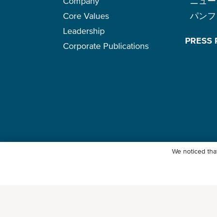
Company
ニュー
Core Values
パンフ
Leadership
PRESS
Corporate Publications
We noticed that
© Ocean Network Express Pte. Ltd. All rights reserved. -
個人情報保