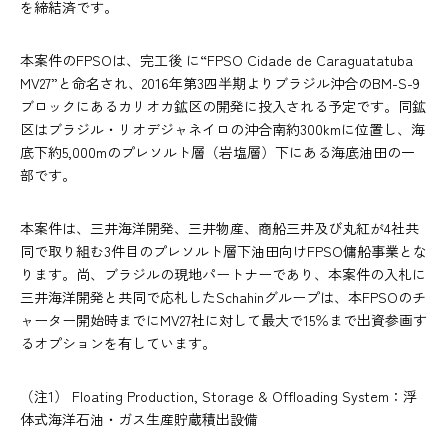
を締結済です。
本案件のFPSOは、完工後 に“FPSO Cidade de Caraguatatuba
MV27”と命名され、2016年第3四半期よりブラジル沖合のBM-S-9
ブロックにあるカリオカ鉱区の開発に投入される予定です。同鉱
区はブラジル・リオデジャネイロの沖合南約300kmに位置し、海
底下約5,000mのプレソルト層（岩塩層）下にある海底油田の一
部です。
本案件は、三井海洋開発、三井物産、商船三井及び丸紅が4社共
同で取り組む3件目のプレソルト層下油田向けFPSO傭船事業とな
ります。尚、ブラジルの現地パートナーであり、本案件の入札に
三井海洋開発と共同で応札したSchahinグループは、本FPSOのチ
ャーター開始時までにMV27社に対して最大で15％まで出資参画す
るオプションを有しています。
（注1） Floating Production, Storage & Offloading System：浮
体式海洋石油・ガス生産貯蔵積出設備