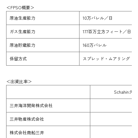
＜FPSO概要＞
原油生産能力
10万バレル／日
ガス生産能力
177百万立方フィート／日
原油貯蔵能力
160万バレル
係留方式
スプレッド・ムアリング（水深
＜出資比率＞
Schahin
三井海洋開発株式会社
2
三井物産株式会社
3
株式会社商船三井
2