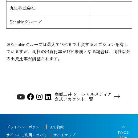
丸紅株式会社
1
Schahinグループ
※Schahinグループは最大で15％まで出資するオプションを有し
ていますが、同社の出資比率が15％未満となる場合は、同社以外
の出資比率が調整されます。
商船三井 ソーシャルメディア
公式アカウント一覧
プライバシーポリシー
B/L約款
PAGE
サイトのご利用について
サイトマップ
TOP