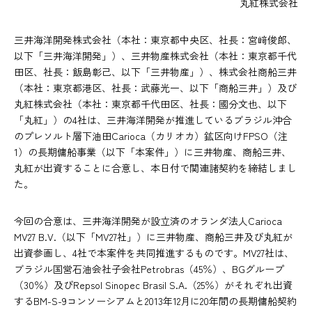
丸紅株式会社
三井海洋開発株式会社（本社：東京都中央区、社長：宮﨑俊郎、
以下「三井海洋開発」）、三井物産株式会社（本社：東京都千代
田区、社長：飯島彰己、以下「三井物産」）、株式会社商船三井
（本社：東京都港区、社長：武藤光一、以下「商船三井」）及び
丸紅株式会社（本社：東京都千代田区、社長：國分文也、以下
「丸紅」）の4社は、三井海洋開発が推進しているブラジル沖合
のプレソルト層下油田Carioca（カリオカ）鉱区向けFPSO（注
1）の長期傭船事業（以下「本案件」）に三井物産、商船三井、
丸紅が出資することに合意し、本日付で関連諸契約を締結しまし
た。
今回の合意は、三井海洋開発が設立済のオランダ法人Carioca
MV27 B.V.（以下「MV27社」）に三井物産、商船三井及び丸紅が
出資参画し、4社で本案件を共同推進するものです。MV27社は、
ブラジル国営石油会社子会社Petrobras（45％）、BGグループ
（30％）及びRepsol Sinopec Brasil S.A.（25％）がそれぞれ出資
するBM-S-9コンソーシアムと2013年12月に20年間の長期傭船契約