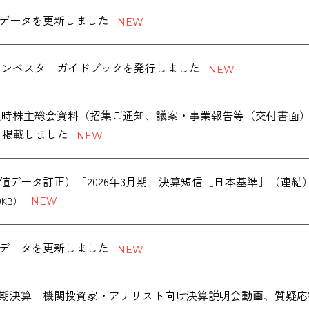
データを更新しました
版 インベスターガイドブックを発行しました
度 定時株主総会資料（招集ご通知、議案・事業報告等（交付書面
を掲載しました
値データ訂正）「2026年3月期 決算短信［日本基準］（連
0KB）
データを更新しました
度通期決算 機関投資家・アナリスト向け決算説明会動画、質疑