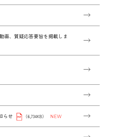
算説明会動画、質疑応答要旨を掲載しま
お知らせ
（6,734KB）