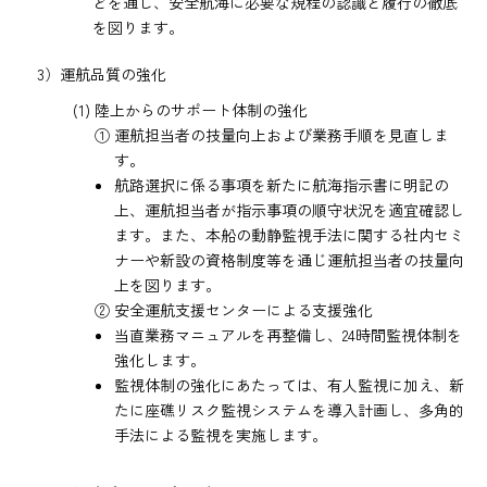
どを通じ、安全航海に必要な規程の認識と履行の徹底
を図ります。
3）運航品質の強化
(1) 陸上からのサポート体制の強化
① 運航担当者の技量向上および業務手順を見直しま
す。
航路選択に係る事項を新たに航海指示書に明記の
上、運航担当者が指示事項の順守状況を適宜確認し
ます。また、本船の動静監視手法に関する社内セミ
ナーや新設の資格制度等を通じ運航担当者の技量向
上を図ります。
② 安全運航支援センターによる支援強化
当直業務マニュアルを再整備し、24時間監視体制を
強化します。
監視体制の強化にあたっては、有人監視に加え、新
たに座礁リスク監視システムを導入計画し、多角的
手法による監視を実施します。