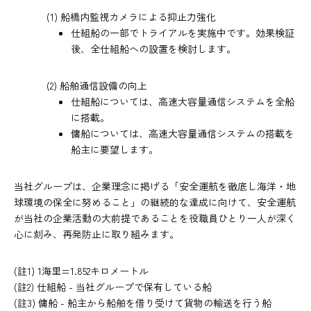
(1) 船橋内監視カメラによる抑止力強化
仕組船の一部でトライアルを実施中です。効果検証
後、全仕組船への設置を検討します。
(2) 船舶通信設備の向上
仕組船については、高速大容量通信システムを全船
に搭載。
傭船については、高速大容量通信システムの搭載を
船主に要望します。
当社グループは、企業理念に掲げる「安全運航を徹底し海洋・地
球環境の保全に努めること」の継続的な達成に向けて、安全運航
が当社の企業活動の大前提であることを役職員ひとり一人が深く
心に刻み、再発防止に取り組みます。
(註1) 1海里=1.852キロメートル
(註2) 仕組船 - 当社グループで保有している船
(註3) 傭船 - 船主から船舶を借り受けて貨物の輸送を行う船