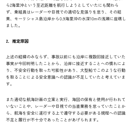
ら2海里沖という至近距離を航行しようとしていたにも関わら
ず、乗組員はレーダーや目視での適切な見張りを怠り、その結
果、モーリシャス島沿岸から0.9海里沖の水深10mの浅瀬に座礁し
ました。
2．推定原因
上述の経緯のみならず、事故以前にも沿岸に複数回接近していた
事実が今回判明したことから、沿岸に接近することへの慣れによ
り、不安全行動を取った可能性があり、大型船でこのような行動
を取ることによる安全意識への認識が不足していたと考えていま
す。
また適切な航海計画の立案と実行、海図の保有と使用が行われて
いないことや、レーダーや目視での当直業務を怠っていたことか
ら、航海を安全に遂行する上で遵守する必要がある規程への認識
不足と履行が不十分であったことがあげられます。