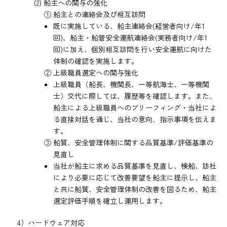
(2) 船主への関与の強化
① 船主との連絡会及び相互訪問
既に実施している、船主連絡会(経営者向け/年1
回)、船主・船管安全運航連絡会(実務者向け/年1
回)に加え、個別相互訪問を行い安全運航に向けた
体制の確認を実施します。
② 上級職員選定への関与強化
上級職員（船長、機関長、一等航海士、一等機関
士）交代に際しては、履歴等を確認します。また、
船主による上級職員へのブリーフィング・当社によ
る直接対話を通じ、当社の意向、指示事項を伝えま
す。
③ 船質、安全管理体制に関する品質基準/評価基準の
見直し
当社が船主に求める品質基準を見直し、検船、訪社
により必要に応じて改善要望を船主に提示し、船主
と共に船質、安全管理体制の改善を図るため、船主
選定評価手順を確立し運用します。
4）ハードウェア対応