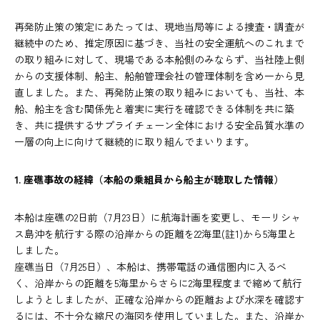
再発防止策の策定にあたっては、現地当局等による捜査・調査が
継続中のため、推定原因に基づき、当社の安全運航へのこれまで
の取り組みに対して、現場である本船側のみならず、当社陸上側
からの支援体制、船主、船舶管理会社の管理体制を含め一から見
直しました。また、再発防止策の取り組みにおいても、当社、本
船、船主を含む関係先と着実に実行を確認できる体制を共に築
き、共に提供するサプライチェーン全体における安全品質水準の
一層の向上に向けて継続的に取り組んでまいります。
1. 座礁事故の経緯（本船の乗組員から船主が聴取した情報）
本船は座礁の2日前（7月23日）に航海計画を変更し、モーリシャ
ス島沖を航行する際の沿岸からの距離を22海里(註1)から5海里と
しました。
座礁当日（7月25日）、本船は、携帯電話の通信圏内に入るべ
く、沿岸からの距離を5海里からさらに2海里程度まで縮めて航行
しようとしましたが、正確な沿岸からの距離および水深を確認す
るには、不十分な縮尺の海図を使用していました。また、沿岸か