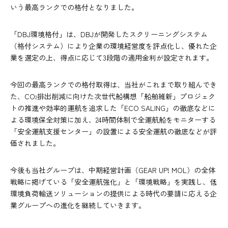
いう最高ランクでの格付となりました。
「DBJ環境格付」は、DBJが開発したスクリーニングシステム
（格付システム）により企業の環境経営度を評点化し、優れた企
業を選定の上、得点に応じて3段階の適用金利が設定されます。
今回の最高ランクでの格付取得は、当社がこれまで取り組んでき
た、CO
排出削減に向けた次世代船構想「船舶維新」プロジェク
2
トの推進や効率的運航を追求した「ECO SALING」の徹底などに
よる環境保全対策に加え、24時間体制で全運航船をモニターする
「安全運航支援センター」の設置による安全運航の徹底などが評
価されました。
今後も当社グループは、中期経営計画（GEAR UP! MOL）の全体
戦略に掲げている「安全運航強化」と「環境戦略」を実践し、低
環境負荷輸送ソリューションの提供による時代の要請に応える企
業グループへの進化を継続していきます。