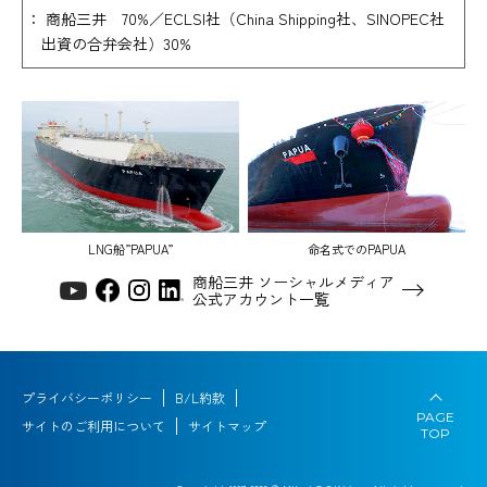
： 商船三井 70%／ECLSI社（China Shipping社、SINOPEC社
出資の合弁会社）30%
LNG船”PAPUA”
命名式でのPAPUA
商船三井 ソーシャルメディア
公式アカウント一覧
プライバシーポリシー
B/L約款
PAGE
サイトのご利用について
サイトマップ
TOP