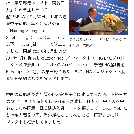
社：東京都港区、以下「商船三
井」）が発注したLNG
船“PAPUA”が1月30日、上海の滬
東中華造船（集団）有限公司
（Hudong-Zhonghua
Shipbuilding (Group) Co., Ltd. 、
命名式のセレモニーでスピーチする 当
以下「Hudong社」）にて竣工し
社社長 武藤光一
ました。同船は2010年3月および
2011年1月に発表したExxonMobilプロジェクト（PNG LNGプロジ
ェクト及び豪州ゴーゴンLNGプロジェクト）「新造LNG船4隻を
Hudong社に発注」の第一船であり、PNG LNGプロジェクトへ長
期貸船契約に基づき投入されます。
中国の造船所で高品質のLNG船を安全に建造するため、商船三井
は2011年1月より造船所に技術者を派遣し、日本人・中国人を中
心とした多国籍に亘る建造監督チームを編成して、ExxonMobil社
との協力関係の下、海外船社として初となる中国建造LNG船プロ
ジェクトを推進してきました。