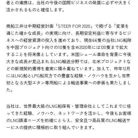
者との連携は、当社の今後の国際ビジネスの発展に必ずや大きく
活かされるものと確信します。
商船三井は中期経営計画「STEER FOR 2020」で掲げる「変革を
通じた確かな成長」の実現に向け、長期安定利益に寄与するビジ
ネスへの経営資源の投入を進めており、現在66隻の当社LNG船隊
を中国プロジェクト向けの10隻を含め2020年には120隻まで拡大
することを将来像としています。米国シェール革命を背景に今後
大きな成長が見込まれるLNG輸送分野では、北米プロジェクトな
どの新規契約獲得を着実に積み重ねています。加えて、昨年12月
にはLNG船とLPG船双方での豊富な経験・ノウハウを生かし世界
初となる大型エタン専用船による輸送事業への参画も果たしまし
た。
当社は、世界最大級のLNG船保有・管理会社としてこれまでに培
ってきた経験、ノウハウ、ネットワークを活かし、今後もお客様
のLNG調達ニーズを的確にとらえ、安全且つ高品質のLNG輸送サ
ービスの提供に積極的に取り組んでいきます。