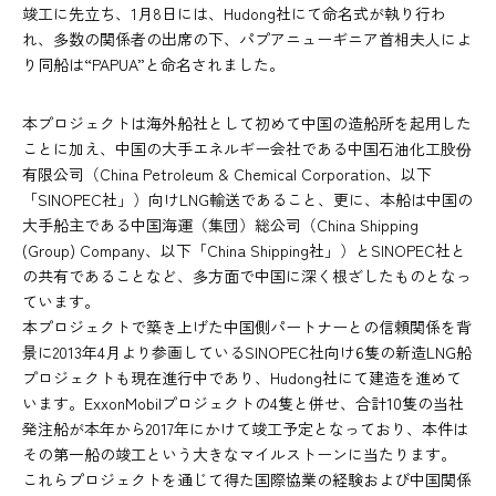
竣工に先立ち、1月8日には、Hudong社にて命名式が執り行わ
れ、多数の関係者の出席の下、パプアニューギニア首相夫人によ
り同船は“PAPUA”と命名されました。
本プロジェクトは海外船社として初めて中国の造船所を起用した
ことに加え、中国の大手エネルギー会社である中国石油化工股份
有限公司（China Petroleum & Chemical Corporation、以下
「SINOPEC社」）向けLNG輸送であること、更に、本船は中国の
大手船主である中国海運（集団）総公司（China Shipping
(Group) Company、以下「China Shipping社」）とSINOPEC社と
の共有であることなど、多方面で中国に深く根ざしたものとなっ
ています。
本プロジェクトで築き上げた中国側パートナーとの信頼関係を背
景に2013年4月より参画しているSINOPEC社向け6隻の新造LNG船
プロジェクトも現在進行中であり、Hudong社にて建造を進めて
います。ExxonMobilプロジェクトの4隻と併せ、合計10隻の当社
発注船が本年から2017年にかけて竣工予定となっており、本件は
その第一船の竣工という大きなマイルストーンに当たります。
これらプロジェクトを通じて得た国際協業の経験および中国関係