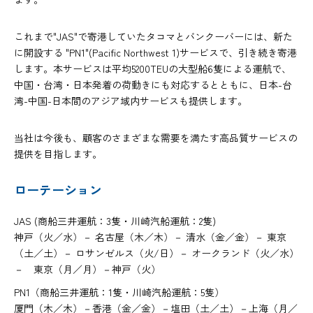
これまで"JAS"で寄港していたタコマとバンクーバーには、新た
に開設する "PN1"(Pacific Northwest 1)サービスで、引き続き寄港
します。本サービスは平均5200TEUの大型船6隻による運航で、
中国・台湾・日本発着の荷動きにも対応するとともに、日本-台
湾-中国-日本間のアジア域内サービスも提供します。
当社は今後も、顧客のさまざまな需要を満たす高品質サービスの
提供を目指します。
ローテーション
JAS (商船三井運航：3隻・川崎汽船運航：2隻)
神戸（火／水）－ 名古屋（木／木）－ 清水（金／金）－ 東京
（土／土）－ ロサンゼルス（火/日）－ オークランド（火／水）
－ 東京（月／月）－神戸（火）
PN1（商船三井運航：1隻・川崎汽船運航：5隻）
厦門（木／木）－香港（金／金）－塩田（土／土）－上海（月／