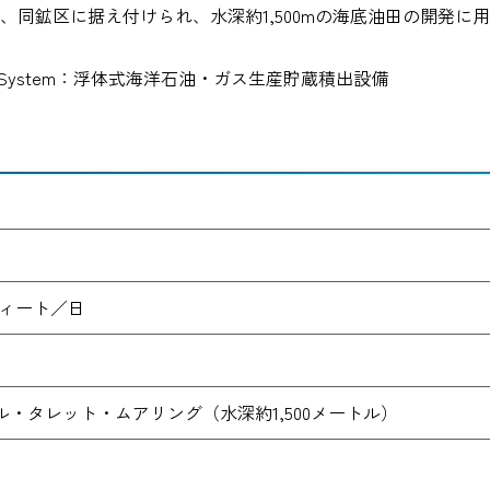
完工、同鉱区に据え付けられ、水深約1,500mの海底油田の開発
 Offloading System：浮体式海洋石油・ガス生産貯蔵積出設備
日
フィート／日
・タレット・ムアリング（水深約1,500メートル）