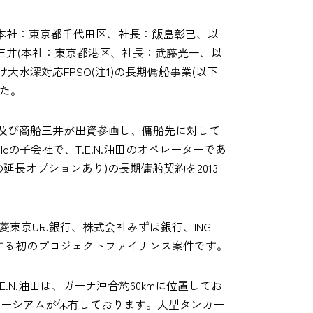
(本社：東京都千代田区、社長：飯島彰己、以
三井(本社：東京都港区、社長：武藤光一、以
油田向け大水深対応FPSO(注1)の長期傭船事業(以下
た。
物産、丸紅及び商船三井が出資参画し、傭船先に対して
lcの子会社で、T.E.N.油田のオペレーターであ
大10 年の延長オプションあり)の長期傭船契約を2013
菱東京UFJ銀行、株式会社みずほ銀行、ING
O事業に対する初のプロジェクトファイナンス案件です。
N.油田は、ガーナ沖合約60kmに位置してお
の5社のコンソーシアムが保有しております。大型タンカー