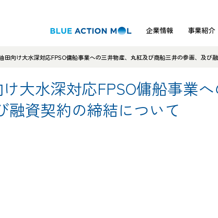
企業情報
事業紹介
.N.油田向け大水深対応FPSO傭船事業への三井物産、丸紅及び商船三井の参画、及び
油田向け大水深対応FPSO傭船事
び融資契約の締結について