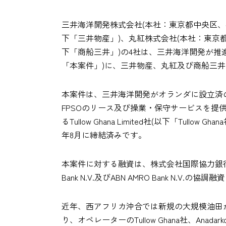
三井海洋開発株式会社(本社：東京都中央区
下「三井物産」)、丸紅株式会社(本社：東京
下「商船三井」)の4社は、三井海洋開発が推進しているガ
「本案件」)に、三井物産、丸紅及び商船三
本案件は、三井海洋開発がオランダに設立済のT.E
FPSOのリース及び操業・保守サービスを提供する
るTullow Ghana Limited社(以下「Tu
年8月に締結済みです。
本案件に対する融資は、株式会社国際協力銀行(
Bank N.V.及びABN AMRO Bank 
近年、西アフリカ沖合では新規の大規模油田が次
り、オペレーターのTullow Ghana社、Anad