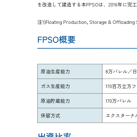
を改造して建造する本FPSOは、2016年に
注1)Floating Production, Storage &
FPSO概要
原油生産能力
8万バレル／
ガス生産能力
170百万立方
原油貯蔵能力
170万バレル
係留方式
エクスターナル
出資比率