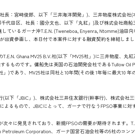
、社長：宮﨑俊郎、以下「三井海洋開発」)、三井物産株式会社
都千代田区、社長：國分文也、以下「丸紅」)及び株式会社商船
ーナ沖T.E.N. (Tweneboa, Enyenra, Ntomme)
井が出資参画し、本日付で本案件に対する融資契約を締結しまし
.N. Ghana MV25 B.V.社(以下「MV25社」)に三井
ものです。傭船先は英国の石油開発会社であるTullow Oil P
llow Ghana社」)であり、MV25社は同社と10年間(その後 1年毎に最
以下「JBIC」)、株式会社三井住友銀行(幹事行)、株式会社三
N.V.の協調融資によるもので、JBICにとって、ガーナで行なうFPS
々に発見されており、新規FPSOの需要が期待されます。T.E.
arko Petroleum Corporation、ガーナ国営石油会社等