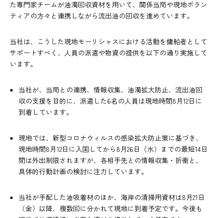
た専門家チームが油濁回収資材を用いて、関係当局や現地ボラン
ティアの方々と連携しながら流出油の回収を進めています。
当社は、こうした現地モーリシャスにおける活動を傭船者として
サポートすべく、人員の派遣や物資の提供を以下の通り実施して
います。
当社が、当局との連携、情報収集、油濁拡大防止、流出油回
収の支援を目的に、派遣した6名の人員は現地時間8月12日に
到着しています。
現地では、新型コロナウィルスの感染拡大防止策に基づき、
現地時間8月12日に入国してから8月26日（水）までの最短14日
間は外出制限されますが、各相手先との情報収集・折衝と、
具体的行動計画の検討に注力しています。
当社が手配した油吸着材のほか、海岸の清掃用資材は8月21日
（金）以降、複数回に分かれて現地に到着予定です。今後も