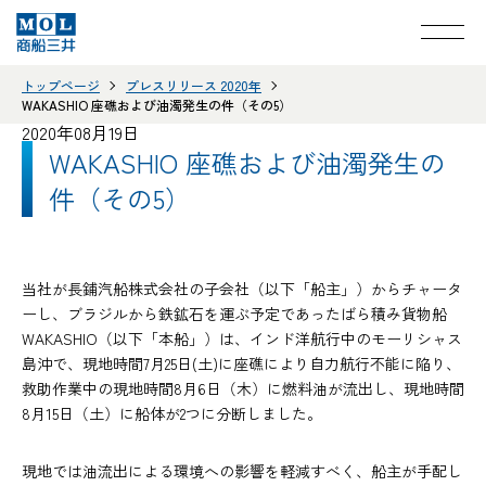
トップページ
プレスリリース 2020年
WAKASHIO 座礁および油濁発生の件（その5）
2020年08月19日
WAKASHIO 座礁および油濁発生の
件（その5）
当社が長鋪汽船株式会社の子会社（以下「船主」）からチャータ
ーし、ブラジルから鉄鉱石を運ぶ予定であったばら積み貨物船
WAKASHIO（以下「本船」）は、インド洋航行中のモーリシャス
島沖で、現地時間7月25日(土)に座礁により自力航行不能に陥り、
救助作業中の現地時間8月6日（木）に燃料油が流出し、現地時間
8月15日（土）に船体が2つに分断しました。
現地では油流出による環境への影響を軽減すべく、船主が手配し