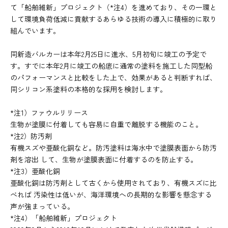
て「船舶維新」プロジェクト（*注4）を進めており、その一環と
して環境負荷低減に貢献するあらゆる技術の導入に積極的に取り
組んでいます。
同新造バルカーは本年2月25日に進水、5月初旬に竣工の予定で
す。すでに本年2月に竣工の船底に通常の塗料を施工した同型船
のパフォーマンスと比較をした上で、効果があると判断すれば、
同シリコン系塗料の本格的な採用を検討します。
*注1）ファウルリリース
生物が塗膜に付着しても容易に自重で離脱する機能のこと。
*注2）防汚剤
有機スズや亜酸化銅など。防汚塗料は海水中で塗膜表面から防汚
剤を溶出 して、生物が塗膜表面に付着するのを防止する。
*注3）亜酸化銅
亜酸化銅は防汚剤として古くから使用されており、有機スズに比
べれば 汚染性は低いが、海洋環境への長期的な影響を懸念する
声が強まっている。
*注4）「船舶維新」プロジェクト