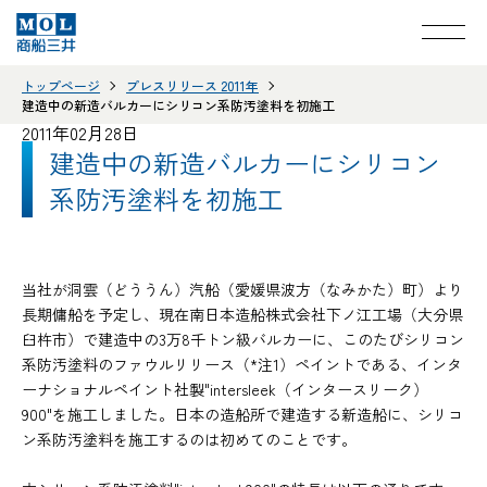
トップページ
プレスリリース 2011年
建造中の新造バルカーにシリコン系防汚塗料を初施工
2011年02月28日
建造中の新造バルカーにシリコン
系防汚塗料を初施工
当社が洞雲（どううん）汽船（愛媛県波方（なみかた）町）より
長期傭船を予定し、現在南日本造船株式会社下ノ江工場（大分県
臼杵市）で建造中の3万8千トン級バルカーに、このたびシリコン
系防汚塗料のファウルリリース（*注1）ペイントである、インタ
ーナショナルペイント社製"intersleek（インタースリーク）
900"を施工しました。日本の造船所で建造する新造船に、シリコ
ン系防汚塗料を施工するのは初めてのことです。