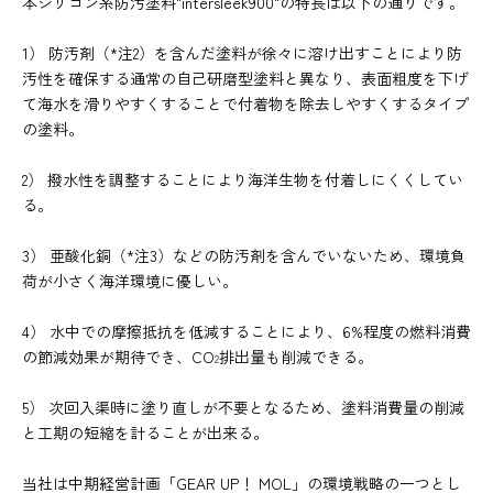
本シリコン系防汚塗料"intersleek900"の特長は以下の通りです。
1） 防汚剤（*注2）を含んだ塗料が徐々に溶け出すことにより防
汚性を確保する通常の自己研磨型塗料と異なり、表面粗度を下げ
て海水を滑りやすくすることで付着物を除去しやすくするタイプ
の塗料。
2） 撥水性を調整することにより海洋生物を付着しにくくしてい
る。
3） 亜酸化銅（*注3）などの防汚剤を含んでいないため、環境負
荷が小さく海洋環境に優しい。
4） 水中での摩擦抵抗を低減することにより、6%程度の燃料消費
の節減効果が期待でき、CO
排出量も削減できる。
2
5） 次回入渠時に塗り直しが不要となるため、塗料消費量の削減
と工期の短縮を計ることが出来る。
当社は中期経営計画「GEAR UP！ MOL」の環境戦略の一つとし