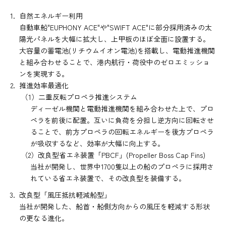
自然エネルギー利用
自動車船"EUPHONY ACE"や"SWIFT ACE"に部分採用済みの太
陽光パネルを大幅に拡大し、上甲板のほぼ全面に設置する。
大容量の蓄電池(リチウムイオン電池)を搭載し、電動推進機関
と組み合わせることで、港内航行・荷役中のゼロエミッショ
ンを実現する。
推進効率最適化
（1）二重反転プロペラ推進システム
ディーゼル機関と電動推進機関を組み合わせた上で、プロ
ペラを前後に配置。互いに負荷を分担し逆方向に回転させ
ることで、前方プロペラの回転エネルギーを後方プロペラ
が吸収するなど、効率が大幅に向上する。
（2）改良型省エネ装置「PBCF」(Propeller Boss Cap Fins)
当社が開発し、世界中1700隻以上の船のプロペラに採用さ
れている省エネ装置で、その改良型を装備する。
改良型「風圧抵抗軽減船型」
当社が開発した、船首・船側方向からの風圧を軽減する形状
の更なる進化。