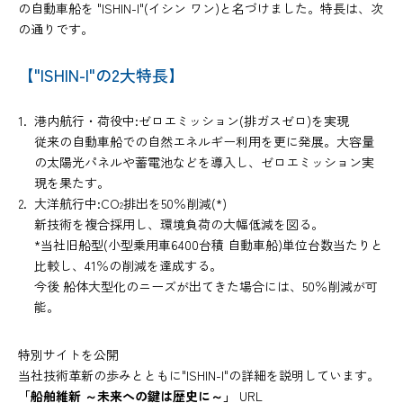
の自動車船を "ISHIN-I"(イシン ワン)と名づけました。特長は、次
の通りです。
【"ISHIN-I"の2大特長】
港内航行・荷役中:ゼロエミッション(排ガスゼロ)を実現
従来の自動車船での自然エネルギー利用を更に発展。大容量
の太陽光パネルや蓄電池などを導入し、ゼロエミッション実
現を果たす。
大洋航行中:CO
排出を50％削減(*)
2
新技術を複合採用し、環境負荷の大幅低減を図る。
*当社旧船型(小型乗用車6400台積 自動車船)単位台数当たりと
比較し、41％の削減を達成する。
今後 船体大型化のニーズが出てきた場合には、50％削減が可
能。
特別サイトを公開
当社技術革新の歩みとともに"ISHIN-I"の詳細を説明しています。
「船舶維新 ～未来への鍵は歴史に～」
URL