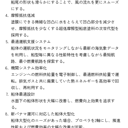
船尾の形状も滑らかにすることで、風の流れを更にスムーズ
にする。
摩擦抵抗低減
塗膜にできる微細な凹凸に水をとらえて凹凸部分を減少さ
せ、摩擦抵抗を少なくする超低摩擦型船底塗料の次世代型を
採用する。
最適運航支援システム
船体の運航状況をモニタリングしながら最新の海気象データ
を利用し、船型毎に異なる性能特性を考慮しながら最短航
路、最小燃費航路を探索する。
機関システム効率化
エンジンへの燃料供給量を電子制御し、最適燃料供給量で運
転。排気ガスと共に廃棄していた熱エネルギーを高効率で回
収し、再利用する。
船体最適設計
水面下の船体形状を大幅に改善し、燃費向上効果を追求す
る。
新パナマ運河に対応した船体大型化
船体大型化のニーズがあった場合、プロペラを2軸にし、推進
性能および燃費効率の大幅な改善が可能。