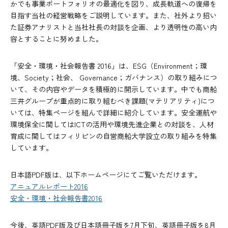
かでも事業ポートフォリオの最適化を図り、成長軌道への復帰を
目指す当社の経営戦略をご説明しています。また、社外より招い
た証券アナリストと当社社長の対談を企画、より透明性の高い内
容とすることに努めました。
「安全・環境・社会報告書 2016」は、ESG（Environment；環
境、Society；社会、 Governance；ガバナンス）の取り組みにつ
いて、その内容やデータを積極的に開示しています。中でも商船
三井グループが重点的に取り組むべき課題(マテリアリティ)につ
いては、特集ページを組んで詳細に紹介しています。安全運航や
環境保全に関してはICTの活用や環境先進企業との対談を、人材
育成に関してはフィリピンの自営商船大学設立の取り組みを特集
しています。
日本語PDF版は、以下ホームページにてご覧いただけます。
アニュアルレポート2016
安全・環境・社会報告書2016
今後、英語PDF版及び日本語冊子版を7月下旬、英語冊子版を8月