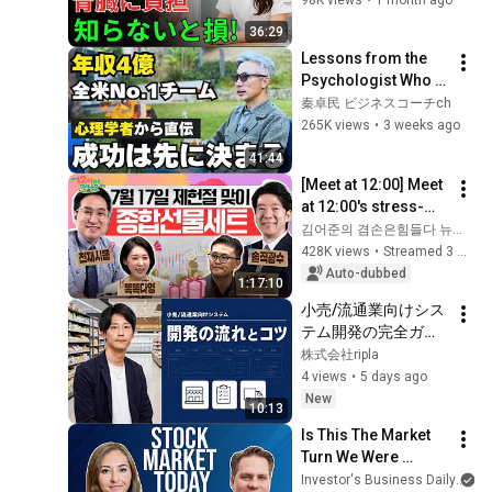
36:29
Lessons from the 
Psychologist Who 
Built a #1 Team in 
秦卓民 ビジネスコーチch
the US: Why 
265K views
•
3 weeks ago
Successful People 
41:44
Are Convinced ...
[Meet at 12:00] Meet 
at 12:00's stress-
relief set to comfort 
김어준의 겸손은힘들다 뉴스공장
national investors in 
428K views
•
Streamed 3 weeks ago
a rapidly chan...
Auto-dubbed
1:17:10
小売/流通業向けシス
テム開発の完全ガイ
ド
株式会社ripla
4 views
•
5 days ago
New
10:13
Is This The Market 
Turn We Were 
Hoping For? Viking, 
Investor's Business Daily