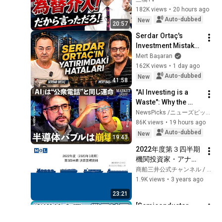
Intervention 
182K views
•
20 hours ago
Executed! The 
Auto-dubbed
New
20:57
Market Cannot 
Serdar Ortaç's 
Defeat a Sovereign 
Investment Mistakes 
Currenc...
| Serdar Ortaç & 
Mert Başaran
Mert Başaran
162K views
•
1 day ago
Auto-dubbed
New
41:58
"AI Investing is a 
Waste": Why the 
Semiconductor 
NewsPicks /ニューズピックス
Market Mirrors the 
86K views
•
19 hours ago
IT Bubble / What is 
Auto-dubbed
New
19:43
the "Mega...
2022年度第３四半期 
機関投資家・アナリ
スト向け決算説明会
商船三井公式チャンネル / MOL Channel
1.9K views
•
3 years ago
23:21
[Semiconductor 
Industry Research] 