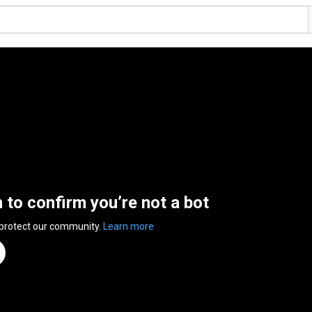
n to confirm you’re not a bot
 protect our community.
Learn more