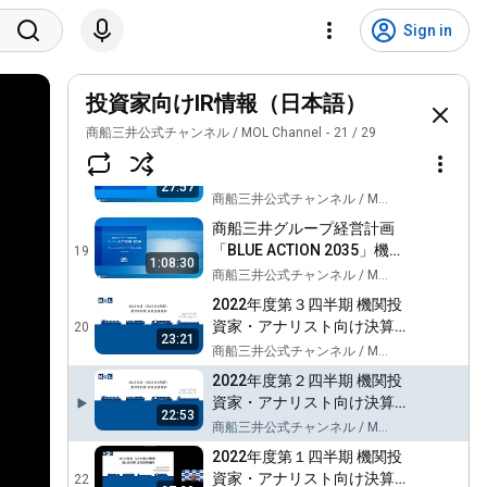
機関投資家・アナリスト向
けOcean Network Express
16
Sign in
事業説明会
商船三井公式チャンネル / MOL Channel
2023年度第１四半期 機関投
資家・アナリスト向け決算
投資家向けIR情報（日本語）
17
説明会
商船三井公式チャンネル / MOL Channel
商船三井公式チャンネル / MOL Channel
21
/
29
2022年度通期 機関投資家・
アナリスト向け決算説明会
18
27:57
商船三井公式チャンネル / MOL Channel
商船三井グループ経営計画
「BLUE ACTION 2035」機関
19
1:08:30
投資家・アナリスト・メデ
商船三井公式チャンネル / MOL Channel
ィア向け説明会動画
2022年度第３四半期 機関投
資家・アナリスト向け決算
20
23:21
説明会
商船三井公式チャンネル / MOL Channel
2022年度第２四半期 機関投
資家・アナリスト向け決算
22:53
説明会
商船三井公式チャンネル / MOL Channel
2022年度第１四半期 機関投
資家・アナリスト向け決算
22