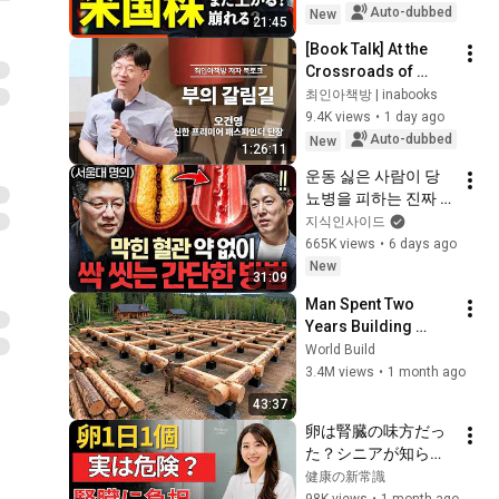
Now | A Thorough 
Auto-dubbed
2021年度第1四半期 機関
New
21:45
Investigati...
投資家・アナリスト向け決
29
[Book Talk] At the 
算説明会
商船三井公式チャンネル / MOL Channel
Crossroads of 
Wealth: Are We at 
최인아책방 | inabooks
the Top or the 
9.4K views
•
1 day ago
Bottom? | Author Oh 
Auto-dubbed
New
1:26:11
Gun-young B...
운동 싫은 사람이 당
뇨병을 피하는 진짜 
방법ㅣ지식인초대석 
지식인사이드
EP.156 (이승훈 교수 
665K views
•
6 days ago
2부)
New
31:09
Man Spent Two 
Years Building 
HUGE Wooden 
World Build
House for his 
3.4M views
•
1 month ago
Family | Start to 
43:37
Finish by 
卵は腎臓の味方だっ
@bjornbrenton
た？シニアが知らな
い正しい食べ方と危
健康の新常識
険な誤解
98K views
•
1 month ago