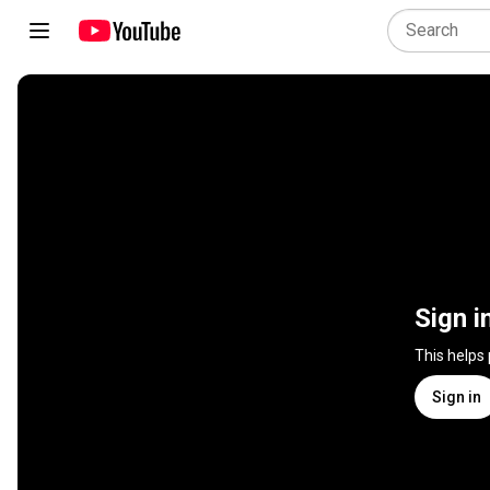
Sign i
This helps
Sign in