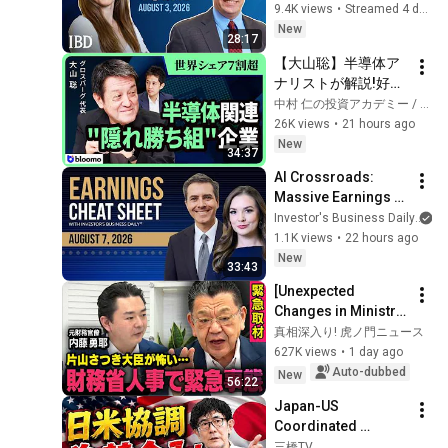
PriceSmart, GE In 
9.4K views
•
Streamed 4 days ago
Focus | Stock 
New
28:17
Market Today
【大山聡】半導体ア
ナリストが解説!好決
算でも株価が急落す
中村 仁の投資アカデミー / ブルーモ証券
る本当の理由と"世界
26K views
•
21 hours ago
シェア7割超"隠れ勝
New
34:37
ち組の日本企業
AI Crossroads: 
Massive Earnings 
Moves Ahead?
Investor's Business Daily
1.1K views
•
22 hours ago
New
33:43
[Unexpected 
Changes in Ministry 
of Finance 
真相深入り! 虎ノ門ニュース
Personnel] 
627K views
•
1 day ago
*Emergency 
Auto-dubbed
New
56:22
Interview with a 
Japan-US 
Former Bureaucr...
Coordinated 
Currency 
三橋TV