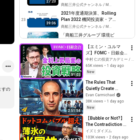
27:20
説明会
商船三井公式チャンネル / MOL Channel
2021年度通期決算、Rolling
Plan 2022 機関投資家・アナ
23
39:06
リスト向け説明会
商船三井公式チャンネル / MOL Channel
「商船三井グループ 環境ビ
ジョン2.1」オンライン説明
24
37:21
【エミン・ユルマ
会 (2021年06月18日)
商船三井公式チャンネル / MOL Channel
ズ】FOMC・日銀会
機関投資家・アナリスト・
合、日米金融政策の
中村 仁の投資アカデミー / ブルーモ証券
メディア関係者向けOcean
25
行方は?ドル円170円
65K views
•
1 day ago
Network Express Pte. Ltd.
商船三井公式チャンネル / MOL Channel
の条件と金利上昇局
New
31:03
事業説明会
面の投資戦略
商船三井 ESG説明会 ～サプ
The Rules That 
ライチェーン管理の取り組
26
Quietly Create 
ますの
み～
商船三井公式チャンネル / MOL Channel
Millionaires
Evan Carmichael
2021年度第３四半期 機関投
38K views
•
1 day ago
資家・アナリスト向け決算
27
New
2:51:54
説明会
商船三井公式チャンネル / MOL Channel
【Bubble or Not?】
2021年度第２四半期 機関投
The Contradiction 
資家・アナリスト向け決算
28
US Stockholders 
イズミダイズム
説明会
商船三井公式チャンネル / MOL Channel
Need to Know Right 
103K views
•
2 days ago