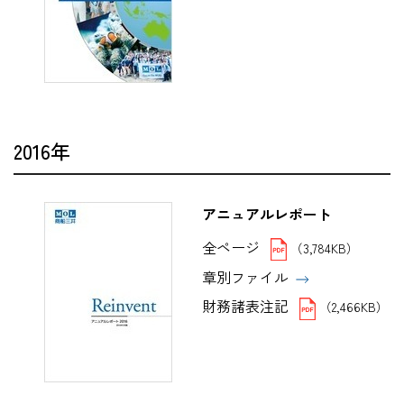
2016年
アニュアルレポート
全ページ
（3,784KB）
章別ファイル
財務諸表注記
（2,466KB）