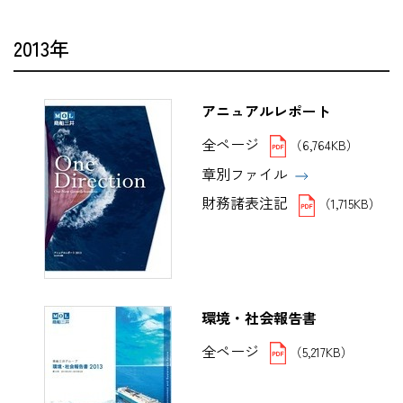
2013年
アニュアルレポート
全ページ
（6,764KB）
章別ファイル
財務諸表注記
（1,715KB）
環境・社会報告書
全ページ
（5,217KB）