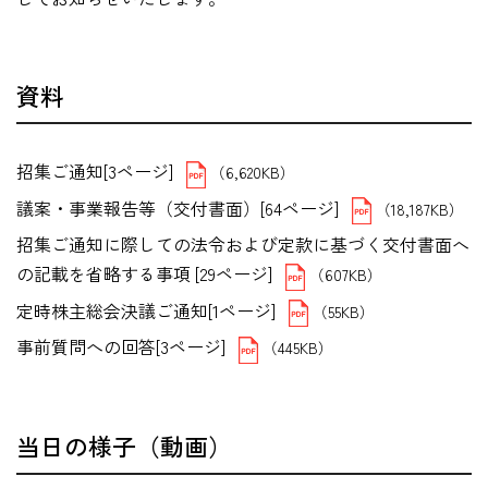
資料
招集ご通知[3ページ]
（6,620KB）
議案・事業報告等（交付書面）[64ページ]
（18,187KB）
招集ご通知に際しての法令および定款に基づく交付書面へ
の記載を省略する事項 [29ページ]
（607KB）
定時株主総会決議ご通知[1ページ]
（55KB）
事前質問への回答[3ページ]
（445KB）
当日の様子（動画）