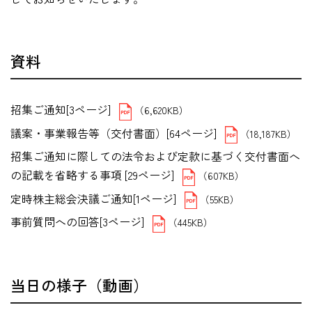
資料
招集ご通知[3ページ]
（6,620KB）
議案・事業報告等（交付書面）[64ページ]
（18,187KB）
招集ご通知に際しての法令および定款に基づく交付書面へ
の記載を省略する事項 [29ページ]
（607KB）
定時株主総会決議ご通知[1ページ]
（55KB）
事前質問への回答[3ページ]
（445KB）
当日の様子（動画）