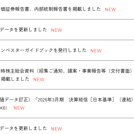
度 有価証券報告書、内部統制報告書を掲載しました
データを更新しました
版 インベスターガイドブックを発行しました
度 定時株主総会資料（招集ご通知、議案・事業報告等（交付書面
を掲載しました
値データ訂正）「2026年3月期 決算短信［日本基準］（連
0KB）
データを更新しました