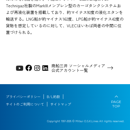
Technigaz社製のMarkIIIメンブレン型のカーゴタンクシステムお
よび再液化装置を搭載しており、約マイナス92度の液化エタンを
輸送する。LNG船が約マイナス162度、LPG船が約マイナス42度の
貨物を想定しているのに対して、VLECはいわば両者の中間に位
置づけられる。
商船三井 ソーシャルメディア
公式アカウント一覧
プライバシーポリシー
B/L約款
PAGE
サイトのご利用について
サイトマップ
TOP
Copyright 1997-
2026
© Mitsui O.S.K.Lines All rights reserved.