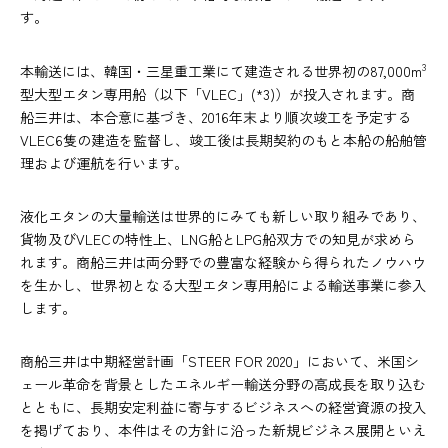
す。
3
本輸送には、韓国・三星重工業にて建造される世界初の87,000m
型大型エタン専用船（以下「VLEC」(*3)）が投入されます。商
船三井は、本合意に基づき、2016年末より順次竣工を予定する
VLEC6隻の建造を監督し、竣工後は長期契約のもと本船の船舶管
理および運航を行います。
液化エタンの大量輸送は世界的にみても新しい取り組みであり、
貨物及びVLECの特性上、LNG船とLPG船双方での知見が求めら
れます。商船三井は両分野での豊富な経験から得られたノウハウ
を生かし、世界初となる大型エタン専用船による輸送事業に参入
します。
商船三井は中期経営計画「STEER FOR 2020」において、米国シ
ェール革命を背景としたエネルギー輸送分野の高成長を取り込む
とともに、長期安定利益に寄与するビジネスへの経営資源の投入
を掲げており、本件はその方針に沿った新規ビジネス展開といえ