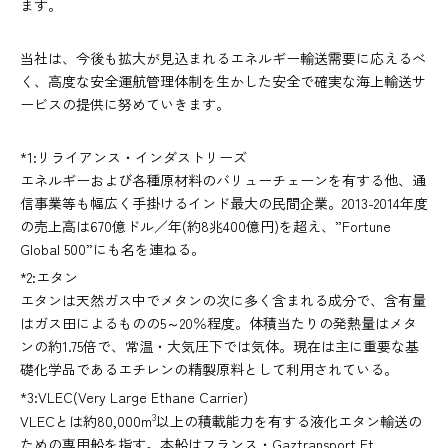
ます。
当社は、今後も拡大が見込まれるエネルギー輸送需要に応えるべ
く、高度な安全運航管理体制を生かした安全で確実な海上輸送サ
ービスの提供に努めていきます。
*1:リライアンス・インダストリーズ
エネルギーおよび各種原材料のバリューチェーンを有する他、通
信事業等も幅広く手掛けるインド最大の民間企業。2013-2014年度
の売上高は670億ドル／年(約8兆400億円)を超え、”Fortune
Global 500”にも名を連ねる。
*2:エタン
エタンは天然ガス中でメタンの次に多く含まれる成分で、含有量
はガス田によるものの5～20％程度。体積当たりの発熱量はメタ
ンの約1.75倍で、常温・大気圧下では気体。現在は主に重要な基
礎化学品であるエチレンの精製原料として利用されている。
*3:VLEC(Very Large Ethane Carrier)
3
VLECとは約80,000m
以上の積載能力を有する液化エタン輸送の
ための専用船を指す。本船はフランス・Gaztransport Et