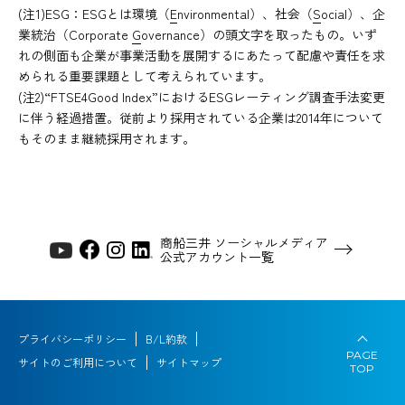
(注1)ESG：ESGとは環境（
E
nvironmental）、社会（
S
ocial）、企
業統治（Corporate
G
overnance）の頭文字を取ったもの。いず
れの側面も企業が事業活動を展開するにあたって配慮や責任を求
められる重要課題として考えられています。
(注2)“FTSE4Good Index”におけるESGレーティング調査手法変更
に伴う経過措置。従前より採用されている企業は2014年について
もそのまま継続採用されます。
商船三井 ソーシャルメディア
公式アカウント一覧
プライバシーポリシー
B/L約款
PAGE
サイトのご利用について
サイトマップ
TOP