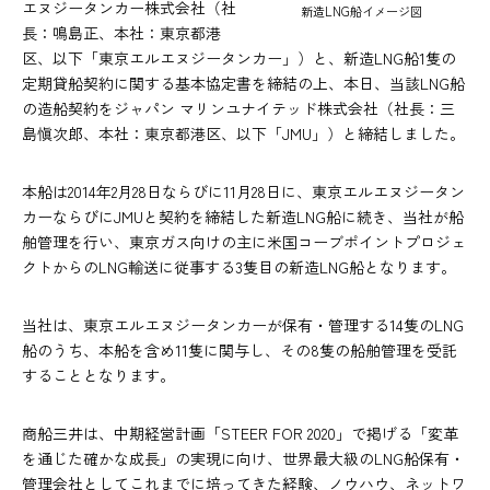
エヌジータンカー株式会社（社
新造LNG船イメージ図
長：鳴島正、本社：東京都港
区、以下「東京エルエヌジータンカー」）と、新造LNG船1隻の
定期貸船契約に関する基本協定書を締結の上、本日、当該LNG船
の造船契約をジャパン マリンユナイテッド株式会社（社長：三
島愼次郎、本社：東京都港区、以下「JMU」）と締結しました。
本船は2014年2月28日ならびに11月28日に、東京エルエヌジータン
カーならびにJMUと契約を締結した新造LNG船に続き、当社が船
舶管理を行い、東京ガス向けの主に米国コーブポイントプロジェ
クトからのLNG輸送に従事する3隻目の新造LNG船となります。
当社は、東京エルエヌジータンカーが保有・管理する14隻のLNG
船のうち、本船を含め11隻に関与し、その8隻の船舶管理を受託
することとなります。
商船三井は、中期経営計画「STEER FOR 2020」で掲げる「変革
を通じた確かな成長」の実現に向け、世界最大級のLNG船保有・
管理会社としてこれまでに培ってきた経験、ノウハウ、ネットワ