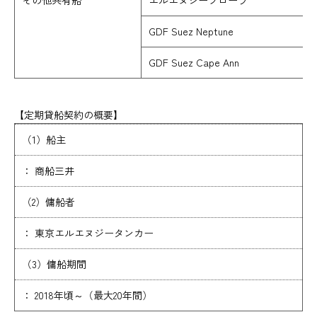
その他共有船
エルエヌジーフローラ
GDF Suez Neptune
GDF Suez Cape Ann
【定期貸船契約の概要】
（1）船主
： 商船三井
（2）傭船者
： 東京エルエヌジータンカー
（3）傭船期間
： 2018年頃～（最大20年間）