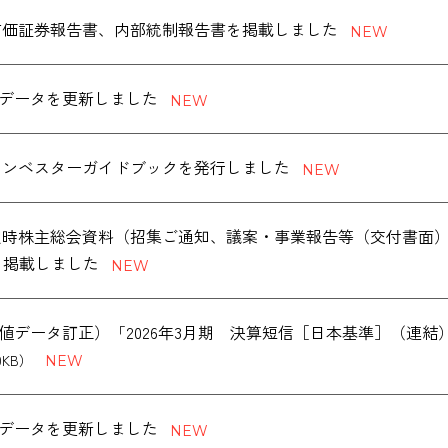
度 有価証券報告書、内部統制報告書を掲載しました
データを更新しました
版 インベスターガイドブックを発行しました
度 定時株主総会資料（招集ご通知、議案・事業報告等（交付書面
を掲載しました
値データ訂正）「2026年3月期 決算短信［日本基準］（連
0KB）
データを更新しました