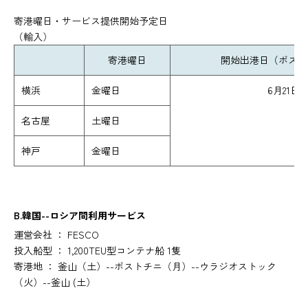
寄港曜日・サービス提供開始予定日
（輸入）
寄港曜日
開始出港日（ボスト
横浜
金曜日
6月21日
名古屋
土曜日
神戸
金曜日
B.韓国--ロシア間利用サービス
運営会社 ： FESCO
投入船型 ： 1,200TEU型コンテナ船 1隻
寄港地 ： 釜山（土）--ボストチニ（月）--ウラジオストック
（火）--釜山 (土）