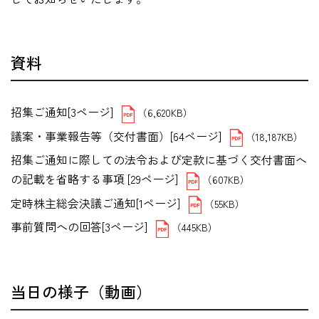
資料
招集ご通知[3ページ]
（6,620KB）
議案・事業報告等（交付書面）[64ページ]
（18,187KB）
招集ご通知に際しての法令および定款に基づく交付書面へ
の記載を省略する事項 [29ページ]
（607KB）
定時株主総会決議ご通知[1ページ]
（55KB）
事前質問への回答[3ページ]
（445KB）
当日の様子（動画）