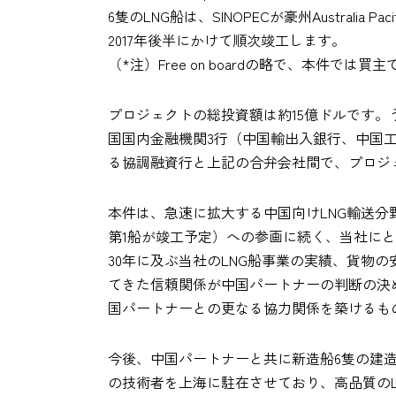
6隻のLNG船は、SINOPECが豪州Austral
2017年後半にかけて順次竣工します。
（*注）Free on boardの略で、本件では
プロジェクトの総投資額は約15億ドルです。
国国内金融機関3行（中国輸出入銀行、中国工
る協調融資行と上記の合弁会社間で、プロジ
本件は、急速に拡大する中国向けLNG輸送分野にお
第1船が竣工予定）への参画に続く、当社に
30年に及ぶ当社のLNG船事業の実績、貨物の
てきた信頼関係が中国パートナーの判断の決
国パートナーとの更なる協力関係を築けるも
今後、中国パートナーと共に新造船6隻の建
の技術者を上海に駐在させており、高品質の