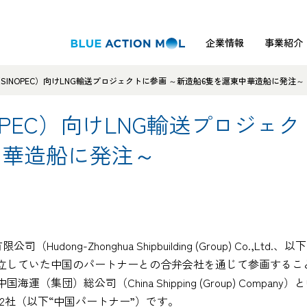
企業情報
事業紹介
SINOPEC）向けLNG輸送プロジェクトに参画 ～新造船6隻を滬東中華造船に発注～
OPEC）向けLNG輸送プロジェ
中華造船に発注～
ong-Zhonghua Shipbuilding (Group) Co.,Lt
立していた中国のパートナーとの合弁会社を通じて参画すること
団）総公司（China Shipping (Group) Company）と
OPEC”）の2社（以下“中国パートナー”）です。