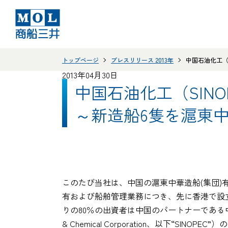
トップページ
プレスリリース 2013年
中国石油化工（
2013年04月30日
中国石油化工（SIN
～新造船6隻を滬東
このたび当社は、中国の滬東中華造船(集団)有限公司（Hud
有および船舶管理業務につき、先に香港で設
りの80％の出資者は中国のパートナーである中国海運（集
& Chemical Corporation、以下“SIN