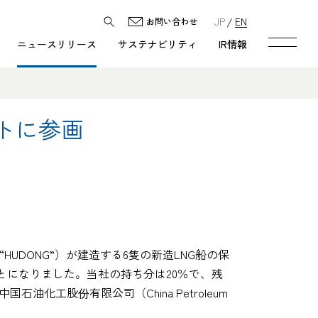
JP
EN
お問い合わせ
ニュースリリース
サステナビリティ
IR情報
クトに参画
d.、以下“HUDONG”）が建造する6隻の新造LNG船の保
になりました。当社の持ち分は20％で、残
中国石油化工股份有限公司（China Petroleum