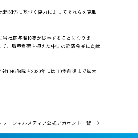
信頼関係に基づく協力によってそれらを克服
輸送に当社関与船10隻が従事することになりま
して、環境負荷を抑えた中国の経済発展に貢献
NG船隊を2020年には110隻前後まで拡大
井 ソーシャルメディア
公式アカウント一覧