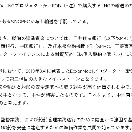
ia Pacific LNGプロジェクトからFOB（*注）で購入するLNG
買主であるSINOPECが海上輸送を手配している。
うち、船舶の建造資金については、三井住友銀行（以下"SMBC
商銀行、中国銀行）、及び本邦金融機関3行（SMBC、三菱東京
ェクトファイナンスによる融資契約（総借入額約12億ドル）に
いて、2010年3月に発表したExxonMobilプロジェクト（新造
とって第二弾目の大きなマイルストーンとなります。
安全輸送と船舶の安全運航への取り組みが高く評価される中で、Ex
め手となって、本件が結実したものです。これにより、中国向け
のと考えます。
造監督業務、および船舶管理業務遂行のために健全かつ強固な基
LNG船を安全に建造するための準備作業を共同で始めています