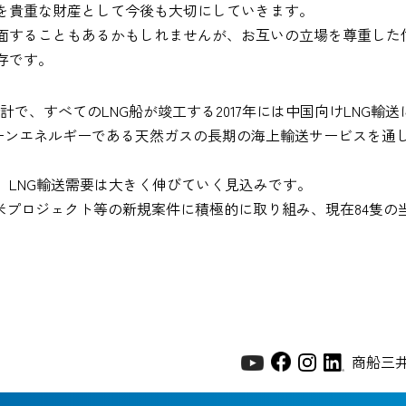
を貴重な財産として今後も大切にしていきます。
面することもあるかもしれませんが、お互いの立場を尊重した
存です。
クト合計で、すべてのLNG船が竣工する2017年には中国向けLNG
ーンエネルギーである天然ガスの長期の海上輸送サービスを通
、LNG輸送需要は大きく伸びていく見込みです。
米プロジェクト等の新規案件に積極的に取り組み、現在84隻の当社L
商船三