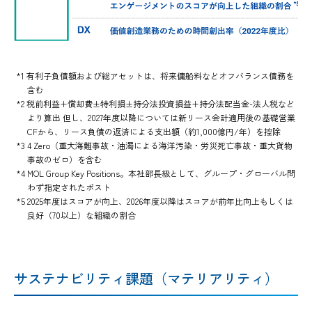
*1 有利子負債額および総アセットは、将来傭船料などオフバランス債務を
含む
*2 税前利益+償却費±特利損±持分法投資損益+持分法配当金-法人税など
より算出 但し、2027年度以降については新リース会計適用後の基礎営業
CFから、リース負債の返済による支出額（約1,000億円/年）を控除
*3 4 Zero（重大海難事故・油濁による海洋汚染・労災死亡事故・重大貨物
事故のゼロ）を含む
*4 MOL Group Key Positions。本社部長級として、グループ・グローバル問
わず指定されたポスト
*5 2025年度はスコアが向上、2026年度以降はスコアが前年比向上もしくは
良好（70以上）な組織の割合
サステナビリティ課題（マテリアリティ）