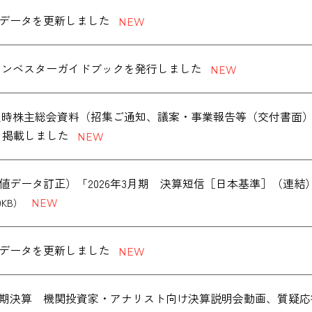
データを更新しました
版 インベスターガイドブックを発行しました
度 定時株主総会資料（招集ご通知、議案・事業報告等（交付書面
を掲載しました
値データ訂正）「2026年3月期 決算短信［日本基準］（連
0KB）
データを更新しました
度通期決算 機関投資家・アナリスト向け決算説明会動画、質疑