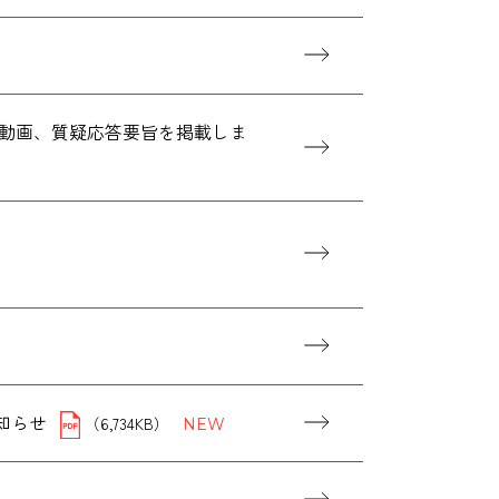
算説明会動画、質疑応答要旨を掲載しま
お知らせ
（6,734KB）