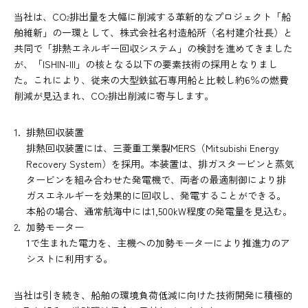
当社は、CO
排出量を大幅に削減する革新的なプロジェクト「船
2
舶維新」の一環として、株式会社名村造船所（名村建介社長）と
共同で「排熱エネルギー回収システム」の検討を進めてきました
が、「ISHIN-III」の核となる以下の要素技術の採用となりまし
た。これにより、従来の大型鉄鉱石専用船と比較し約6％の燃費
削減が見込まれ、CO
排出削減に寄与します。
2
排熱回収装置
排熱回収装置には、三菱重工業製MERS（Mitsubishi Energy
Recovery System）を採用。本装置は、排ガスタービンと蒸気
タービンを組み合わせた発電機で、両者の最適制御により排
ガスエネルギーを効果的に回収し、発電することができる。
本船の場合、通常航海中には1,500kW程度の発電量を見込む。
加勢モーター
1で生まれた電力を、主機への加勢モーターにより推進力のア
シストに利用する。
当社は引き続き、船舶の環境負荷低減に向けた技術開発に積極的