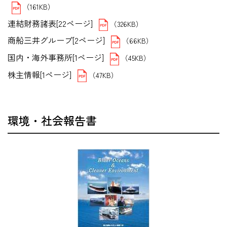
（161KB）
連結財務諸表[22ページ]
（326KB）
商船三井グループ[2ページ]
（66KB）
国内・海外事務所[1ページ]
（45KB）
株主情報[1ページ]
（47KB）
環境・社会報告書