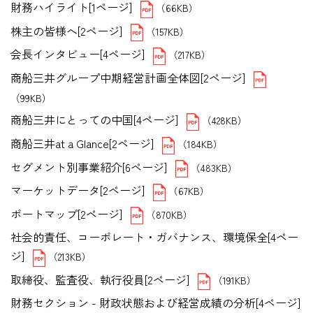
財務ハイライト[1ページ]
（66KB）
株主の皆様へ[2ページ]
（157KB）
会長インタビュー[4ページ]
（217KB）
商船三井グループ中期経営計画全体図[2ページ]
（99KB）
商船三井にとっての中国[4ページ]
（428KB）
商船三井at a Glance[2ページ]
（184KB）
セグメント別事業紹介[6ページ]
（483KB）
マーケットデータ[2ページ]
（67KB）
ポートマップ[2ページ]
（870KB）
社会的責任、コーポレート・ガバナンス、環境保全[4ペー
ジ]
（213KB）
取締役、監査役、執行役員[2ページ]
（191KB）
財務セクション - 財政状態および経営成績の分析[4ページ]