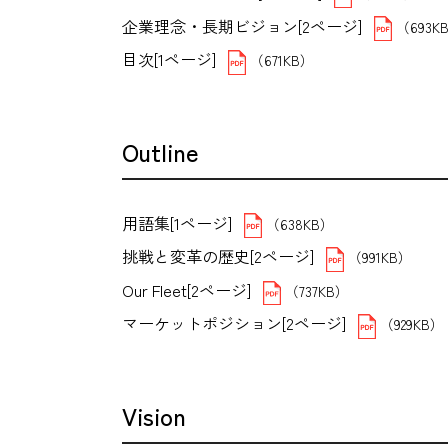
企業理念・長期ビジョン[2ページ]
（693K
目次[1ページ]
（671KB）
Outline
用語集[1ページ]
（638KB）
挑戦と変革の歴史[2ページ]
（991KB）
Our Fleet[2ページ]
（737KB）
マーケットポジション[2ページ]
（929KB）
Vision