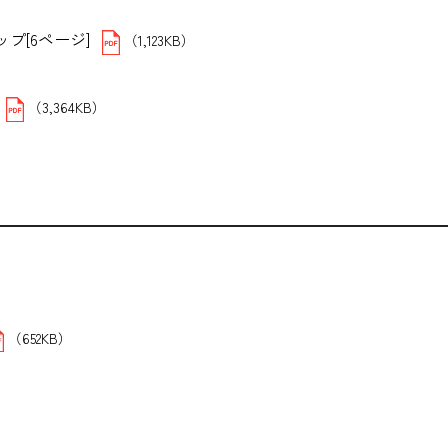
プ[6ページ]
（1,123KB）
（3,364KB）
B）
（652KB）