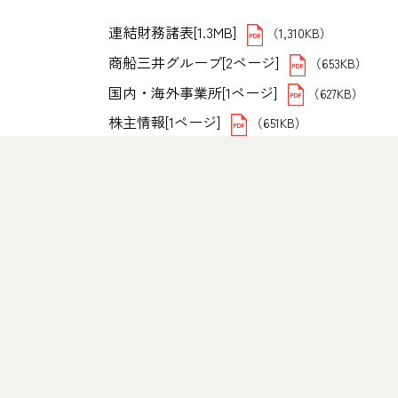
連結財務諸表[1.3MB]
（1,310KB）
商船三井グループ[2ページ]
（653KB）
国内・海外事業所[1ページ]
（627KB）
株主情報[1ページ]
（651KB）