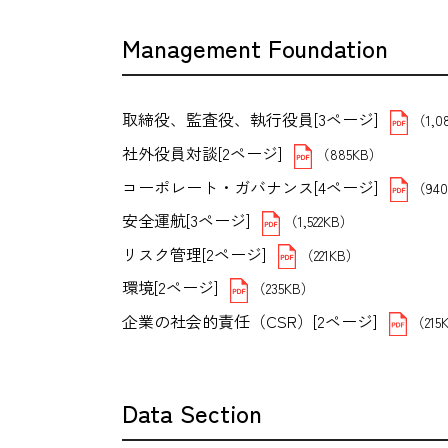
Management Foundation
取締役、監査役、執行役員[3ページ]
（1,0
社外役員対談[2ページ]
（885KB）
コーポレート・ガバナンス[4ページ]
（94
安全運航[3ページ]
（1,522KB）
リスク管理[2ページ]
（221KB）
環境[2ページ]
（235KB）
企業の社会的責任（CSR）[2ページ]
（215
Data Section