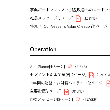
事業ポートフォリオと損益改善へのロードマッ
社長メッセージ[5ページ]
（1,731KB）
特集 ： Our Vessel & Value Creation[11ページ]
Operation
At a Glance[4ページ]
（918KB）
セグメント別事業概況[12ページ]
（1,277K
11年間の財務・非財務ハイライト[2ページ]
主要指標[2ページ]
（810KB）
CFOメッセージ[3ページ]
（1,620KB）