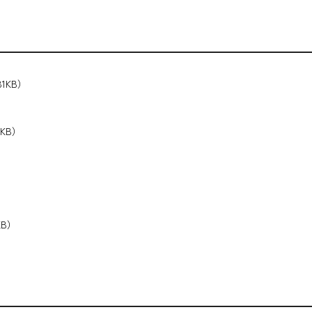
81KB）
0KB）
KB）