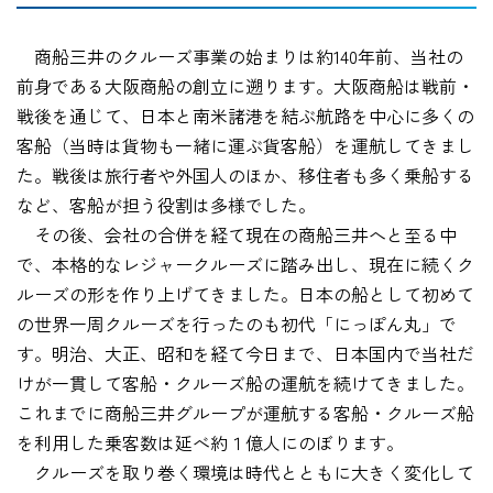
商船三井のクルーズ事業の始まりは約140年前、当社の
前身である大阪商船の創立に遡ります。大阪商船は戦前・
戦後を通じて、日本と南米諸港を結ぶ航路を中心に多くの
客船（当時は貨物も一緒に運ぶ貨客船）を運航してきまし
た。戦後は旅行者や外国人のほか、移住者も多く乗船する
など、客船が担う役割は多様でした。
その後、会社の合併を経て現在の商船三井へと至る中
で、本格的なレジャークルーズに踏み出し、現在に続くク
ルーズの形を作り上げてきました。日本の船として初めて
の世界一周クルーズを行ったのも初代「にっぽん丸」で
す。明治、大正、昭和を経て今日まで、日本国内で当社だ
けが一貫して客船・クルーズ船の運航を続けてきました。
これまでに商船三井グループが運航する客船・クルーズ船
を利用した乗客数は延べ約１億人にのぼります。
クルーズを取り巻く環境は時代とともに大きく変化して