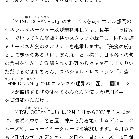
三井オーシャンフジ
「MITSUI OCEAN FUJI」
のサービスを司るホテル部門の
ゼネラルマネージャー及び総料理長には、長年「にっぽん
丸」で培ってきた経験を持つスタッフが就任し、同船が誇
るサービスと食のクオリティを継承します。「美食の船」
として定評のある「にっぽん丸」と同様に、日本各地の旬
の食材を生かした洗練された料理の数々をお召し上がりい
ただけるのはもちろん、スペシャル・レストラン「北斎
ファイン・ダイニング
FINE DINING
」ではフランス料理界の巨匠、三國清三シ
ェフが監修する和の食材をふんだんに使った特別メニュー
をご堪能いただけます。
三井オーシャンフジ
「MITSUI OCEAN FUJI」
は12月１日から2025年１月にか
け、横浜／東京、名古屋、神戸を発着地とするデビューク
ルーズや、ニューイヤークルーズを実施します。４月以降
も12日間のゴールデンウィーク日本一周クルーズ、66日間