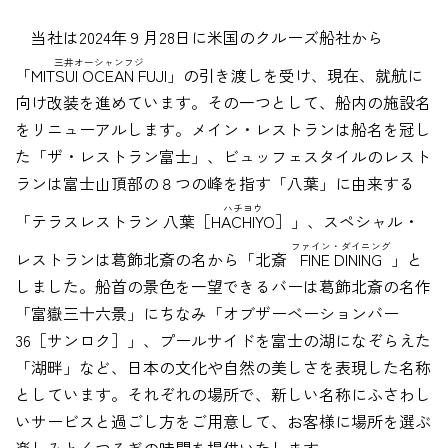
当社は2024年９月28日に米国のクルーズ船社から
三井オーシャンフジ
「MITSUI OCEAN FUJI」
の引き渡しを受け、現在、就航に
向け改装を進めています。その一つとして、船内の施設名
をリニューアルします。メイン・レストランは船名を冠し
た「ザ・レストラン富士」、ビュッフェスタイルのレスト
ランは富士山頂部の８つの峰を指す「八葉」に由来する
ハチヨウ
「テラスレストラン 八葉［
HACHIYO
］」、スペシャル・
ファイン・ダイニング
レストランは葛飾北斎の名から「北斎
FINE DINING
」と
しました。船首の景色を一望できるバーは葛飾北斎の名作
「富嶽三十六景」にちなみ「オブザーベーションバー
36［サンロク］」、プールサイドを富士の湖になぞらえた
「湖畔」など、日本の文化や自然の美しさを表現した名称
としています。それぞれの場所で、新しい名称にふさわし
いサービスと過ごし方をご用意して、お客様に場所を選ぶ
楽しみとくつろぎの時間を提供いたします。