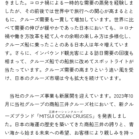
きました。コロナ禍による一時的な需要の蒸発を経験しま
したが、その前後では世界中で旅行への関心が高まるとと
もに、クルーズ需要も一貫して増加しています。世界に比
べて需要の伸びが緩やかであった日本においても、コロナ
禍や働き方改革を経て人々の余暇の楽しみ方は多様化し、
クルーズ船に乗ったことのある日本人は年々増えていま
す。さらに、インバウンド観光客による訪日需要の回復も
相まって、クルーズ船での船旅に改めてスポットライトが
当たっています。クルーズ需要の高まりという追い風を受
け、日本のクルーズ市場は今も拡大を続けています。
当社のクルーズ事業も新展開を迎えています。2023年10
月に当社グループの商船三井クルーズ社において、新クル
三井オーシャンクルーズ
ーズブランド
「MITSUI OCEAN CRUISES」
を発表しまし
た。日本の海運の歴史を築いてきた商船三井の誇りと、青
い海から始まる未来への希望、お客様により親しみを持っ