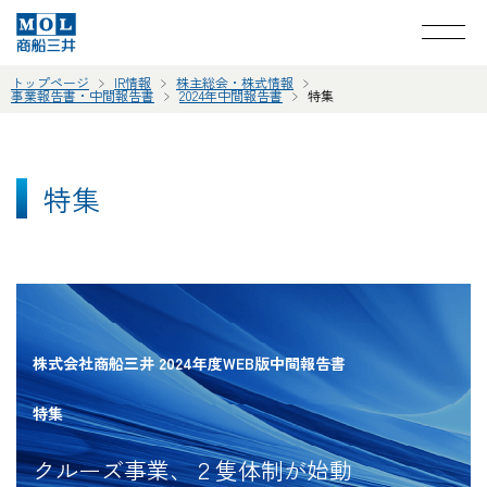
トップページ
IR情報
株主総会・株式情報
事業報告書・中間報告書
2024年中間報告書
特集
特集
株式会社商船三井 2024年度WEB版中間報告書
特集
クルーズ事業、２隻体制が始動