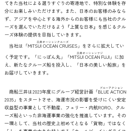
てきた当社による選りすぐりの寄港地で、特別な体験を存
分にお楽しみいただけます。また、日本のお客様のみなら
ず、アジアを中心とする海外からのお客様にも当社のクル
ーズを選んでいただけるよう『上質な日本』を感じるクル
ーズ体験の提供を目指していきます。
三井オーシャンクルーズ
当社は
「MITSUI OCEAN CRUISES」
をさらに拡大してい
三井オーシャンフジ
く予定です。「にっぽん丸」
「MITSUI OCEAN FUJI」
に加
え、新たなクルーズ船を投入し、「日本の美しい船旅」を
お届けしていきます。
ブルーアクション
商船三井は2023年度にグループ経営計画
「BLUE ACTION
2035」をスタートさせ、海運市況の影響を受けにくい安定
収益型の事業として不動産、フェリー・内航RORO、クル
ーズ船といった非海運事業の強化を推進しています。その
一環として、当社の歴史上初めてとなる「貨物」ではなく