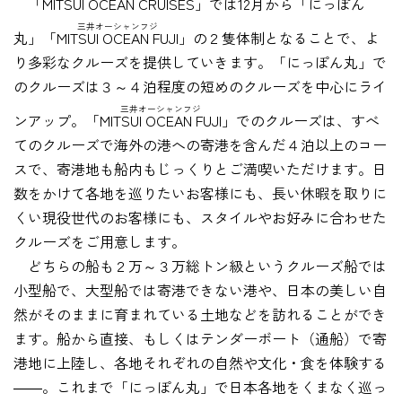
「MITSUI OCEAN CRUISES」
では12月から「にっぽん
三井オーシャンフジ
丸」
「MITSUI OCEAN FUJI」
の２隻体制となることで、よ
り多彩なクルーズを提供していきます。「にっぽん丸」で
のクルーズは３～４泊程度の短めのクルーズを中心にライ
三井オーシャンフジ
ンアップ。
「MITSUI OCEAN FUJI」
でのクルーズは、すべ
てのクルーズで海外の港への寄港を含んだ４泊以上のコー
スで、寄港地も船内もじっくりとご満喫いただけます。日
数をかけて各地を巡りたいお客様にも、長い休暇を取りに
くい現役世代のお客様にも、スタイルやお好みに合わせた
クルーズをご用意します。
どちらの船も２万～３万総トン級というクルーズ船では
小型船で、大型船では寄港できない港や、日本の美しい自
然がそのままに育まれている土地などを訪れることができ
ます。船から直接、もしくはテンダーボート（通船）で寄
港地に上陸し、各地それぞれの自然や文化・食を体験する
――。これまで「にっぽん丸」で日本各地をくまなく巡っ