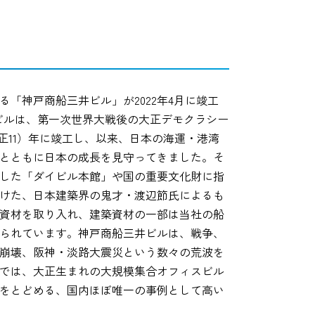
「神戸商船三井ビル」が2022年4月に竣工
のビルは、第一次世界大戦後の大正デモクラシー
大正11）年に竣工し、以来、日本の海運・港湾
とともに日本の成長を見守ってきました。そ
した「ダイビル本館」や国の重要文化財に指
けた、日本建築界の鬼才・渡辺節氏によるも
資材を取り入れ、建築資材の一部は当社の船
られています。神戸商船三井ビルは、戦争、
崩壊、阪神・淡路大震災という数々の荒波を
では、大正生まれの大規模集合オフィスビル
をとどめる、国内ほぼ唯一の事例として高い