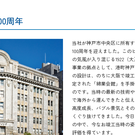
00周年
当社が神戸市中央区に所有する
100周年を迎えました。こ
の気風が入り混じる1922（
事業の拠点として、港町神戸
の設計は、のちに大阪で竣工
定された「綿業会館」を手掛
のです。当時の最新の技術や
で海外から運んできたと伝え
高度成長、バブル景気とその
くぐり抜けてきました。今日
の中で、今なお竣工当時の姿
評価を得ています。